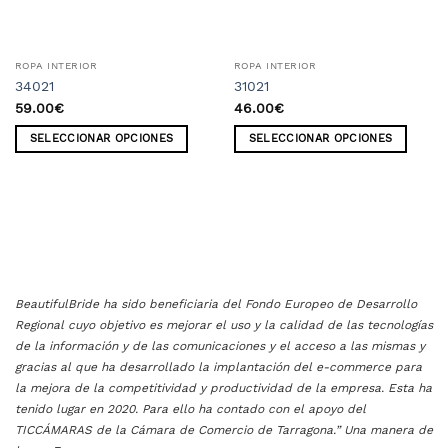
ROPA INTERIOR
ROPA INTERIOR
34021
31021
59.00
€
46.00
€
SELECCIONAR OPCIONES
SELECCIONAR OPCIONES
Este
Este
producto
producto
tiene
tiene
múltiples
múltiples
variantes.
variantes.
Las
Las
BeautifulBride ha sido beneficiaria del Fondo Europeo de Desarrollo
Regional cuyo objetivo es mejorar el uso y la calidad de las tecnologías
opciones
opciones
de la información y de las comunicaciones y el acceso a las mismas y
se
se
gracias al que ha desarrollado la implantación del e-commerce para
pueden
pueden
la mejora de la competitividad y productividad de la empresa. Esta ha
elegir
elegir
tenido lugar en 2020. Para ello ha contado con el apoyo del
TICCÁMARAS de la Cámara de Comercio de Tarragona.” Una manera de
en
en