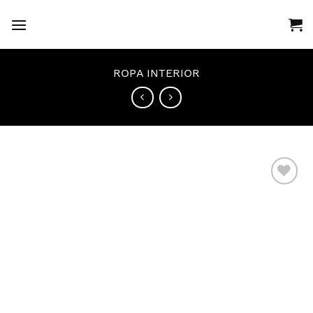
Saltar
al
contenido
ROPA INTERIOR
Añadir
a la
lista
de
deseos