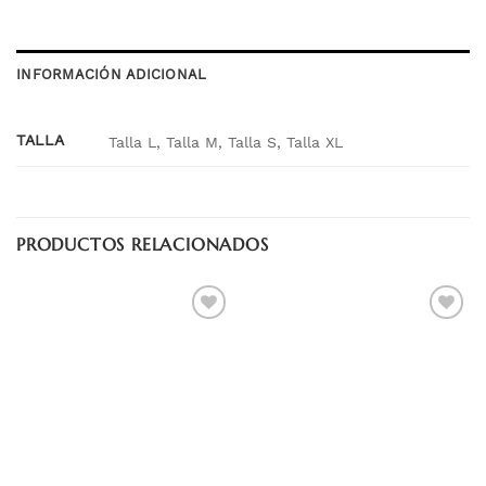
INFORMACIÓN ADICIONAL
TALLA
Talla L, Talla M, Talla S, Talla XL
PRODUCTOS RELACIONADOS
Añadir
Añadir
a la
a la
lista
lista
de
de
deseos
deseos