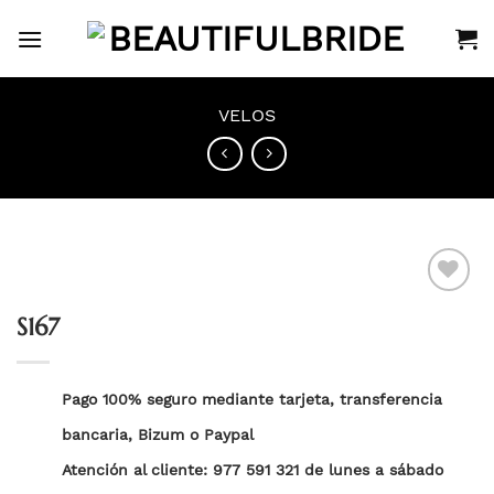
Saltar
al
contenido
VELOS
S167
Añadir
a la
lista
Pago 100% seguro mediante tarjeta, transferencia
de
deseos
bancaria, Bizum o Paypal
Atención al cliente: 977 591 321 de lunes a sábado