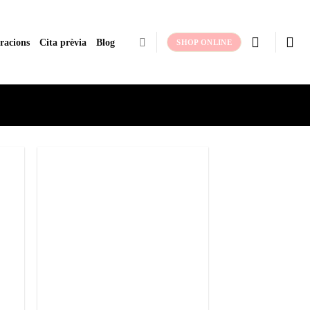
racions
Cita prèvia
Blog
SHOP ONLINE
adir
Añadir
 la
a la
ta de
lista de
seos
deseos