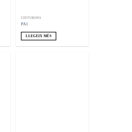
CINTURONS
PA1
LLEGEIX MÉS
adir
Añadir
 la
a la
ta de
lista de
seos
deseos