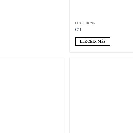
CINTURONS
C11
LLEGEIX MÉS
Añadir
Añ
a la
a
lista de
lis
deseos
de