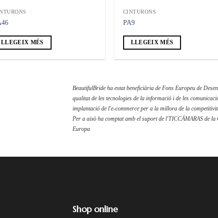
INTURONS
CINTURONS
A46
PA9
LLEGEIX MÉS
LLEGEIX MÉS
BeautifulBride ha estat beneficiària de Fons Europeu de Desenv
qualitat de les tecnologies de la informació i de les comunicaci
implantació de l'e-commerce per a la millora de la competitivita
Per a això ha comptat amb el suport de l'TICCÁMARAS de la
Europa
Shop online