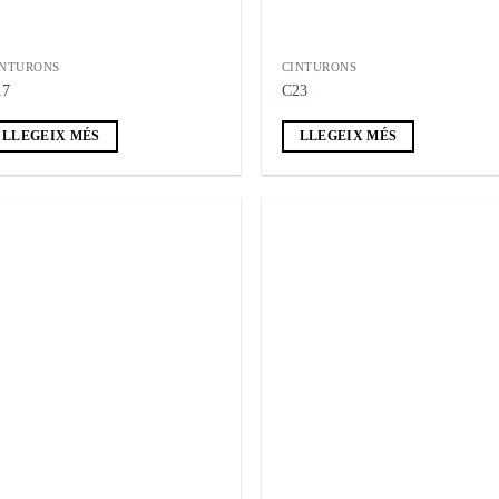
INTURONS
CINTURONS
17
C23
LLEGEIX MÉS
LLEGEIX MÉS
Añadir
Añ
a la
a
lista de
lis
deseos
de