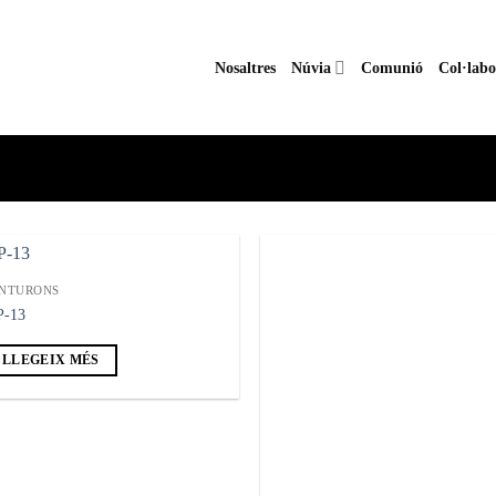
Nosaltres
Núvia
Comunió
Col·labo
INTURONS
P-13
Añadir
Añ
a la
a
LLEGEIX MÉS
lista de
lis
deseos
de