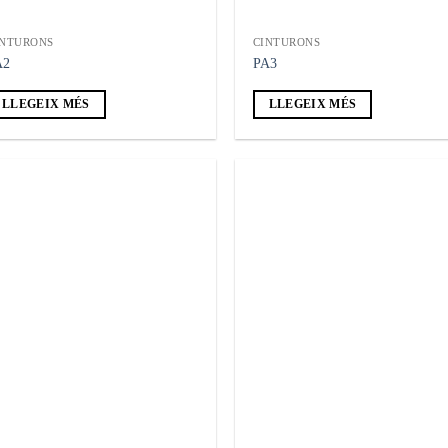
INTURONS
CINTURONS
A2
PA3
LLEGEIX MÉS
LLEGEIX MÉS
Añadir
Añ
a la
a
lista de
lis
deseos
de