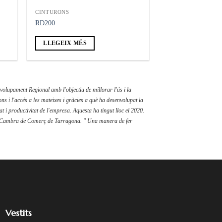
CINTURONS
RD200
LLEGEIX MÉS
olupament Regional amb l'objectiu de millorar l'ús i la
ons i l'accés a les mateixes i gràcies a què ha desenvolupat la
t i productivitat de l'empresa. Aquesta ha tingut lloc el 2020.
 Cambra de Comerç de Tarragona. " Una manera de fer
Vestits