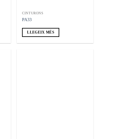
CINTURONS
PA33
LLEGEIX MÉS
adir
Añadir
 la
a la
ta de
lista de
seos
deseos