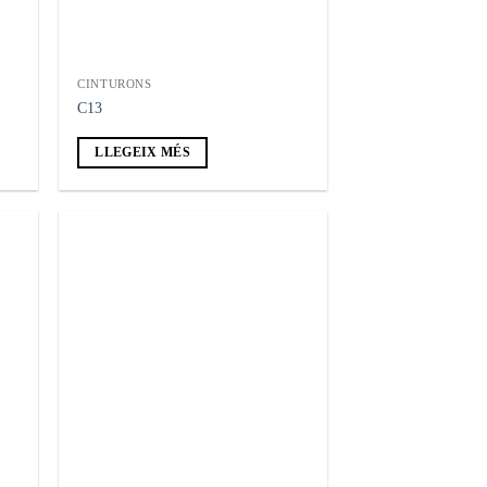
CINTURONS
C13
LLEGEIX MÉS
adir
Añadir
 la
a la
ta de
lista de
seos
deseos