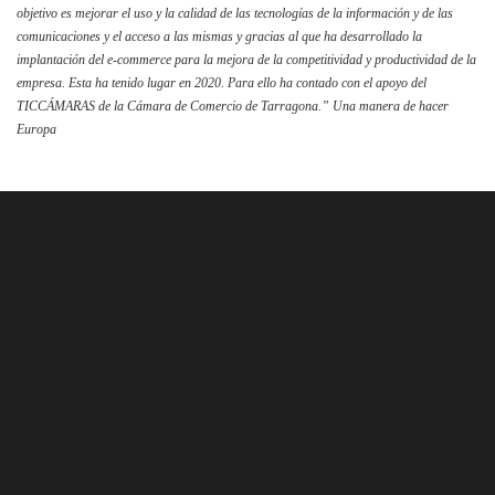
objetivo es mejorar el uso y la calidad de las tecnologías de la información y de las
comunicaciones y el acceso a las mismas y gracias al que ha desarrollado la
implantación del e-commerce para la mejora de la competitividad y productividad de la
empresa. Esta ha tenido lugar en 2020. Para ello ha contado con el apoyo del
TICCÁMARAS de la Cámara de Comercio de Tarragona.” Una manera de hacer
Europa