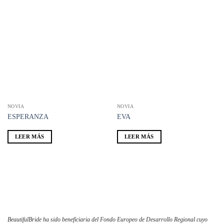
Añadir
Añadir
a la
a la
lista de
lista de
deseos
deseos
NOVIA
NOVIA
ESPERANZA
EVA
LEER MÁS
LEER MÁS
BeautifulBride ha sido beneficiaria del Fondo Europeo de Desarrollo Regional cuyo