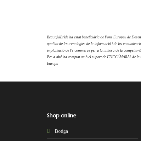
BeautifulBride ha estat beneficiària de Fons Europeu de Desenv
qualitat de les tecnologies de la informació i de les comunicaci
implantació de l'e-commerce per a la millora de la competitivita
Per a això ha comptat amb el suport de l'TICCÁMARAS de la
Europa
Shop online
Botiga