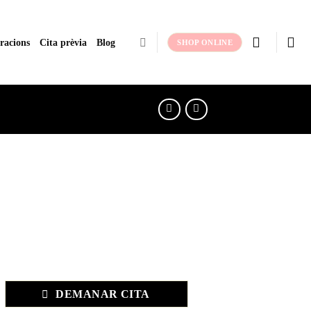
racions
Cita prèvia
Blog
SHOP ONLINE
DEMANAR CITA