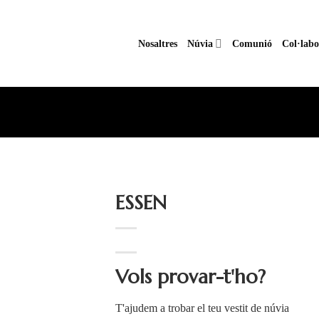
Nosaltres
Núvia
Comunió
Col·labo
ESSEN
Añadir
Vols provar-t'ho?
a la
lista
de
T'ajudem a trobar el teu vestit de núvia
deseos