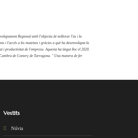
olupament Regional amb l'objectiu de millorar l'ús i la
ons i l'accés a les mateixes i gràcies a què ha desenvolupat la
t i productivitat de l'empresa. Aquesta ha tingut lloc el 2020.
 Cambra de Comerç de Tarragona. " Una manera de fer
Vestits
Núvia