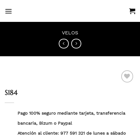
Saltar
al
contenido
VELOS
S184
Añadir
a la
lista
Pago 100% seguro mediante tarjeta, transferencia
de
deseos
bancaria, Bizum o Paypal
Atención al cliente: 977 591 321 de lunes a sábado