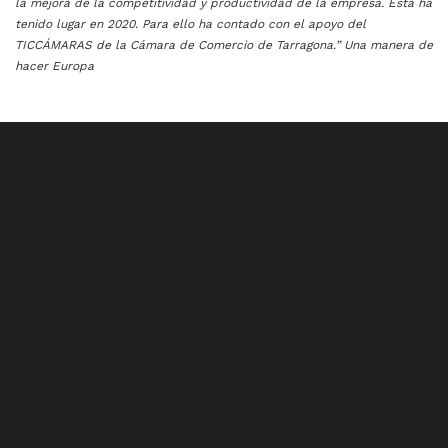
la mejora de la competitividad y productividad de la empresa. Esta ha
tenido lugar en 2020. Para ello ha contado con el apoyo del
TICCÁMARAS de la Cámara de Comercio de Tarragona.” Una manera de
hacer Europa