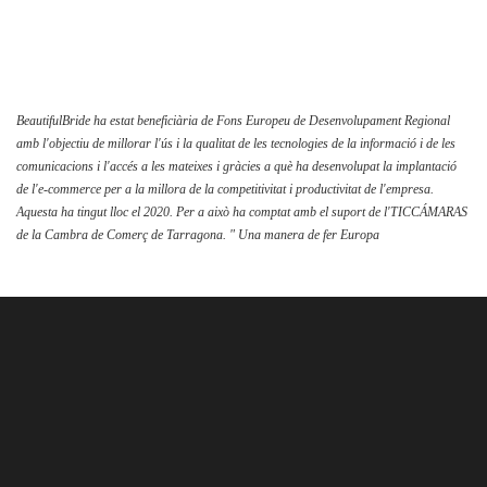
té
diverses
variants.
Les
BeautifulBride ha estat beneficiària de Fons Europeu de Desenvolupament Regional
amb l'objectiu de millorar l'ús i la qualitat de les tecnologies de la informació i de les
opcions
comunicacions i l'accés a les mateixes i gràcies a què ha desenvolupat la implantació
es
de l'e-commerce per a la millora de la competitivitat i productivitat de l'empresa.
poden
Aquesta ha tingut lloc el 2020. Per a això ha comptat amb el suport de l'TICCÁMARAS
triar
de la Cambra de Comerç de Tarragona. " Una manera de fer Europa
a
la
pàgina
del
producte