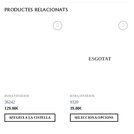
PRODUCTES RELACIONATS
Añadir
Añadir
a la
a la
lista de
lista de
deseos
deseos
ESGOTAT
ROBA INTERIOR
ROBA INTERIOR
36242
9320
129.00
€
39.00
€
AFEGEIX A LA CISTELLA
SELECCIONA OPCIONS
Aquest
producte