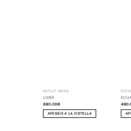
Añadir
a la
lista
de
deseos
OUTLET NOVIA
OUTL
L1080
ECU
890.00
€
490.
AFEGEIX A LA CISTELLA
AF