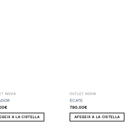
Añadir
Aña
a la
a l
lista
lis
de
d
deseos
des
ET NOVIA
OUTLET NOVIA
ADOR
ÉCATE
00
€
790.00
€
EGEIX A LA CISTELLA
AFEGEIX A LA CISTELLA