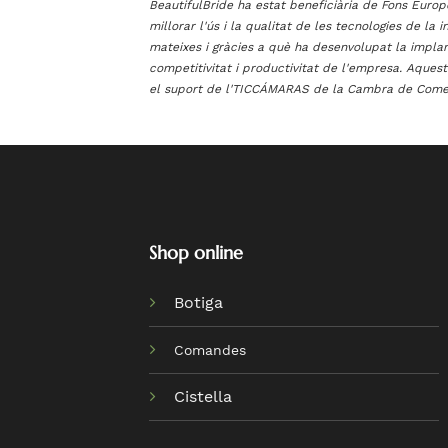
BeautifulBride ha estat beneficiària de Fons Eur
millorar l'ús i la qualitat de les tecnologies de la 
mateixes i gràcies a què ha desenvolupat la impla
competitivitat i productivitat de l'empresa. Aques
el suport de l'TICCÁMARAS de la Cambra de Comer
Shop online
Botiga
Comandes
Cistella