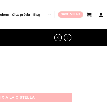
acions
Cita prèvia
Blog
SHOP ONLINE
IX A LA CISTELLA