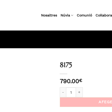
Nosaltres
Núvia
Comunió
Col·labor
8175
790.00
€
Añadir
a la
quantitat de 8175
lista
de
AFEGE
deseos