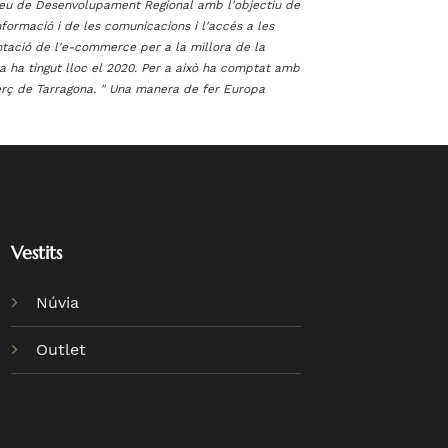
opeu de Desenvolupament Regional amb l'objectiu de
informació i de les comunicacions i l'accés a les
ntació de l'e-commerce per a la millora de la
ta ha tingut lloc el 2020. Per a això ha comptat amb
ç de Tarragona. " Una manera de fer Europa
Vestits
Núvia
Outlet