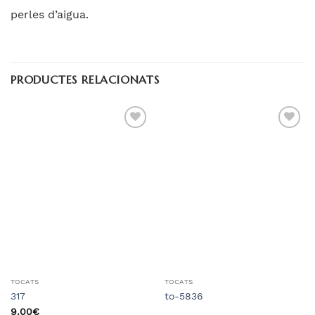
perles d’aigua.
PRODUCTES RELACIONATS
Añadir
Añadir
a la
a la
lista
lista
de
de
deseos
deseos
TOCATS
TOCATS
317
to-5836
9.00
€