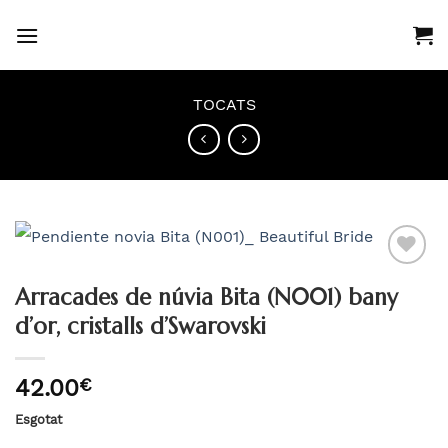
Skip
to
content
TOCATS
Arracades de núvia Bita (N001) bany
Añadir
d’or, cristalls d’Swarovski
a la
lista
de
42.00
€
deseos
Esgotat