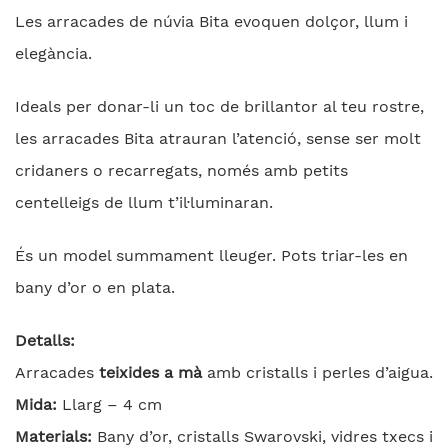
Les arracades de núvia Bita evoquen dolçor, llum i
elegància.
Ideals per donar-li un toc de brillantor al teu rostre,
les arracades Bita atrauran l’atenció, sense ser molt
cridaners o recarregats, només amb petits
centelleigs de llum t’il·luminaran.
És un model summament lleuger. Pots triar-les en
bany d’or o en plata.
Detalls:
Arracades
teixides a mà
amb cristalls i perles d’aigua.
Mida:
Llarg – 4 cm
Materials:
Bany d’or, cristalls Swarovski, vidres txecs i