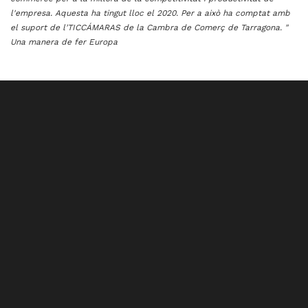
l'empresa. Aquesta ha tingut lloc el 2020. Per a això ha comptat amb
el suport de l'TICCÁMARAS de la Cambra de Comerç de Tarragona. "
Una manera de fer Europa