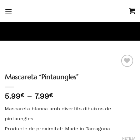
Skip
to
content
Mascareta “Pintaungles”
Añadir
a la
Interval
5.99
€
–
7.99
€
lista
de
de
deseos
Mascareta blanca amb divertits dibuixos de
preus:
5.99€
pintaungles.
a
Producte de proximitat: Made in Tarragona
7.99€
NETEJA