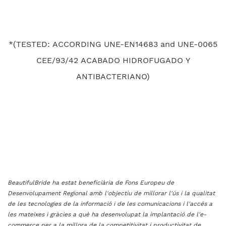
*(TESTED: ACCORDING UNE-EN14683 and UNE-0065
CEE/93/42 ACABADO HIDROFUGADO Y
ANTIBACTERIANO)
BeautifulBride ha estat beneficiària de Fons Europeu de
Desenvolupament Regional amb l'objectiu de millorar l'ús i la qualitat
de les tecnologies de la informació i de les comunicacions i l'accés a
les mateixes i gràcies a què ha desenvolupat la implantació de l'e-
commerce per a la millora de la competitivitat i productivitat de