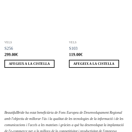
lista de
lista de
deseos
deseos
VELS
VELS
S256
S103
299.00
€
119.00
€
AFEGEIX A LA CISTELLA
AFEGEIX A LA CISTELLA
BeautifulBride ha estat beneficiària de Fons Europeu de Desenvolupament Regional
amb l'objectiu de millorar l'ús i la qualitat de les tecnologies de la informació i de les
comunicacions i l'accés a les mateixes i gràcies a què ha desenvolupat la implantació
de l'e-commerce per a la millora de la competitivitat i productivitat de l'empresa.