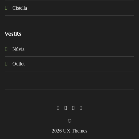
Cistella
Vestits
Núvia
Outlet
©
2026 UX Themes