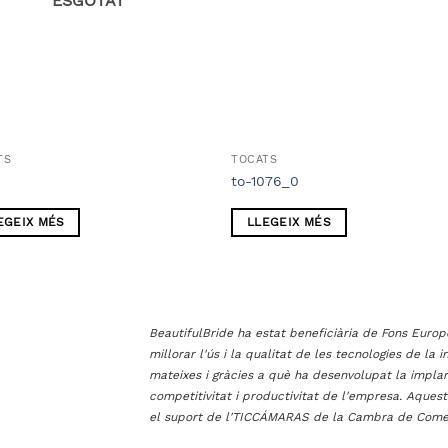
ESGOTAT
TS
TOCATS
to-1076_0
EGEIX MÉS
LLEGEIX MÉS
BeautifulBride ha estat beneficiària de Fons Eur
millorar l'ús i la qualitat de les tecnologies de la 
mateixes i gràcies a què ha desenvolupat la impla
competitivitat i productivitat de l'empresa. Aques
el suport de l'TICCÁMARAS de la Cambra de Comer