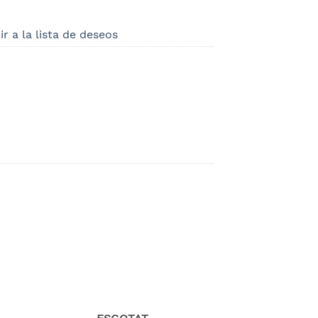
r a la lista de deseos
dir
Añadir
a
a la
ta
lista
e
de
eos
deseos