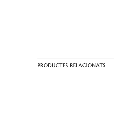
PRODUCTES RELACIONATS
Añadir
a la
lista
de
deseos