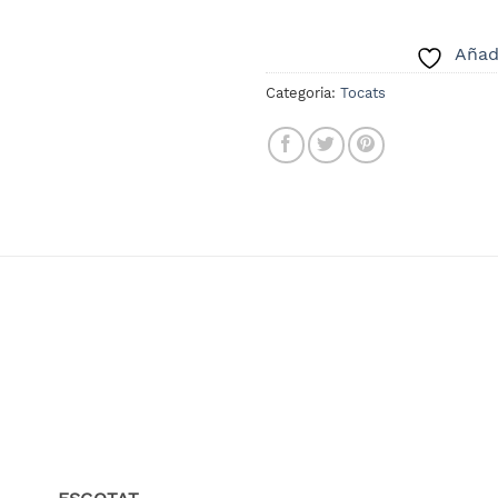
Añadi
Categoria:
Tocats
Añadir
Aña
a la
a l
lista
lis
de
d
deseos
des