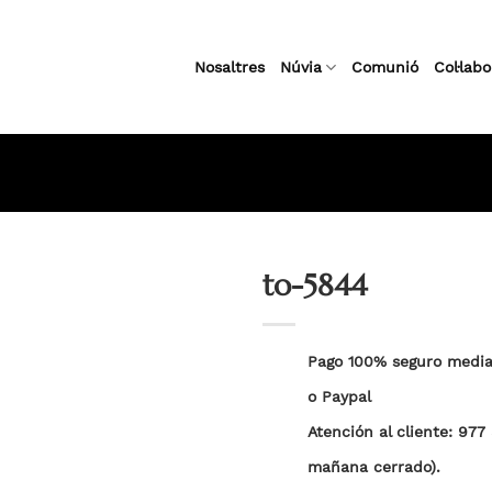
Nosaltres
Núvia
Comunió
Col·lab
to-5844
Pago 100% seguro median
Añadir
a la
o Paypal
lista
de
Atención al cliente: 977
deseos
mañana cerrado).