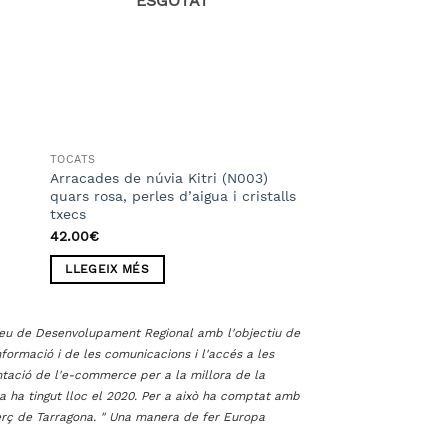
ESGOTAT
ESGO
TOCATS
TOCATS
Arracades de núvia Kitri (N003)
Arracades de núvia
quars rosa, perles d’aigua i cristalls
cristalls d’Swarovsk
txecs
d’aigua
42.00
€
40.00
€
LLEGEIX MÉS
LLEGEIX MÉS
opeu de Desenvolupament Regional amb l'objectiu de
informació i de les comunicacions i l'accés a les
ntació de l'e-commerce per a la millora de la
ta ha tingut lloc el 2020. Per a això ha comptat amb
ç de Tarragona. " Una manera de fer Europa