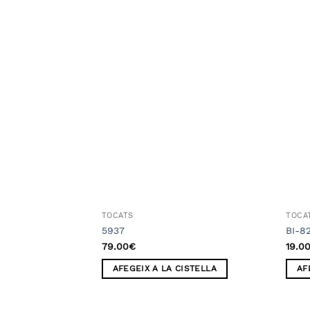
Añadir
a la
lista
de
deseos
TOCATS
TOCA
5937
BI-8
79.00
€
19.0
AFEGEIX A LA CISTELLA
AF