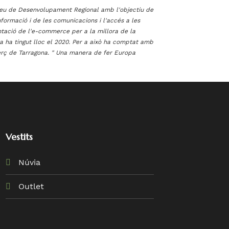
opeu de Desenvolupament Regional amb l'objectiu de
informació i de les comunicacions i l'accés a les
ntació de l'e-commerce per a la millora de la
ta ha tingut lloc el 2020. Per a això ha comptat amb
ç de Tarragona. " Una manera de fer Europa
Vestits
Núvia
Outlet