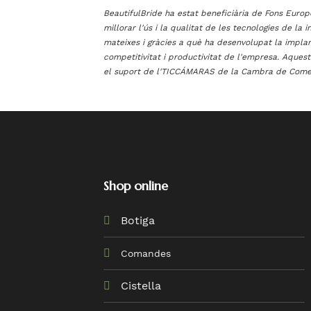
BeautifulBride ha estat beneficiària de Fons Eur
millorar l'ús i la qualitat de les tecnologies de la 
mateixes i gràcies a què ha desenvolupat la impla
competitivitat i productivitat de l'empresa. Aques
el suport de l'TICCÁMARAS de la Cambra de Comer
Shop online
Botiga
Comandes
Cistella