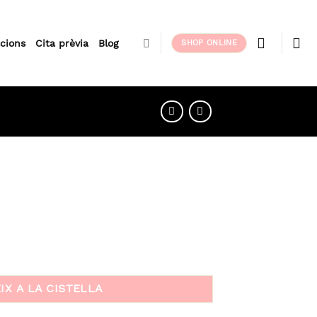
acions
Cita prèvia
Blog
SHOP ONLINE
IX A LA CISTELLA