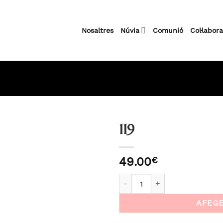
Nosaltres
Núvia
Comunió
Col·labor
119
49.00
€
Añadir
a la
quantitat de 119
lista
de
AFEGE
deseos