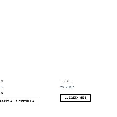
Añadir
Aña
a la
a l
lista
lis
de
d
deseos
des
TS
TOCATS
23
to-2957
0
€
LLEGEIX MÉS
EGEIX A LA CISTELLA