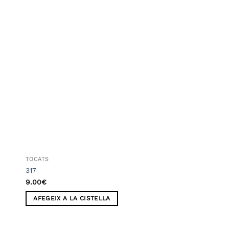
dir
Añadir
a
a la
ta
lista
e
de
eos
deseos
TOCATS
TOCATS
317
M7
9.00
€
9.00
€
AFEGEIX A LA CISTELLA
AFEGEIX A LA CIS